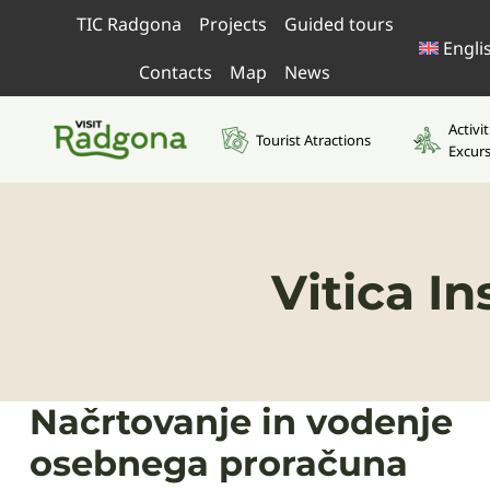
Skip
TIC Radgona
Projects
Guided tours
to
Engli
content
Contacts
Map
News
Activi
Tourist Atractions
Excur
Vitica I
Načrtovanje in vodenje
osebnega proračuna