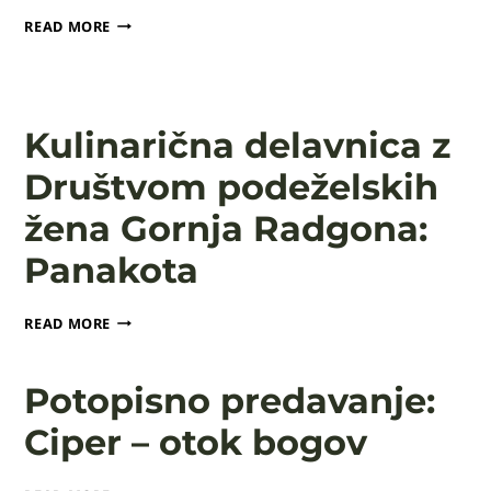
PREDAVANJE:
READ MORE
PRIPRAVA
NA
ZAPOSLITVENI
RAZGOVOR
Kulinarična delavnica z
Društvom podeželskih
žena Gornja Radgona:
Panakota
KULINARIČNA
READ MORE
DELAVNICA
Z
DRUŠTVOM
Potopisno predavanje:
PODEŽELSKIH
ŽENA
Ciper – otok bogov
GORNJA
RADGONA:
POTOPISNO