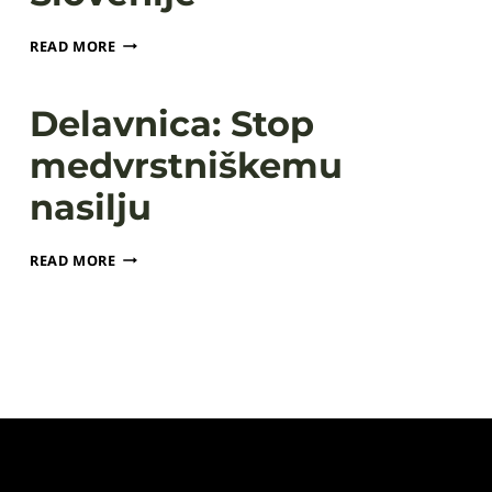
PREDAVANJE:
READ MORE
OSAMOSVOJITEV
SLOVENIJE
Delavnica: Stop
medvrstniškemu
nasilju
DELAVNICA:
READ MORE
STOP
MEDVRSTNIŠKEMU
NASILJU