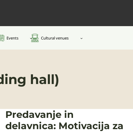
Events
Cultural venues
ing hall)
Predavanje in
delavnica: Motivacija za