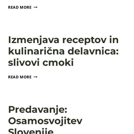
NAČRTOVANJE
READ MORE
IN
VODENJE
OSEBNEGA
PRORAČUNA
Izmenjava receptov in
kulinarična delavnica:
slivovi cmoki
IZMENJAVA
READ MORE
RECEPTOV
IN
KULINARIČNA
DELAVNICA:
SLIVOVI
Predavanje:
CMOKI
Osamosvojitev
Slovenije