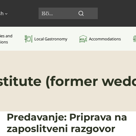
sh
ties and
Local Gastronomy
Accommodations
sions
nstitute (former wedd
Predavanje: Priprava na
zaposlitveni razgovor