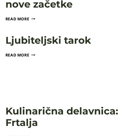
nove začetke
PREDAVANJE
READ MORE
IN
DELAVNICA:
MOTIVACIJA
Ljubiteljski tarok
ZA
NOVE
LJUBITELJSKI
ZAČETKE
READ MORE
TAROK
Kulinarična delavnica:
Frtalja
KULINARIČNA