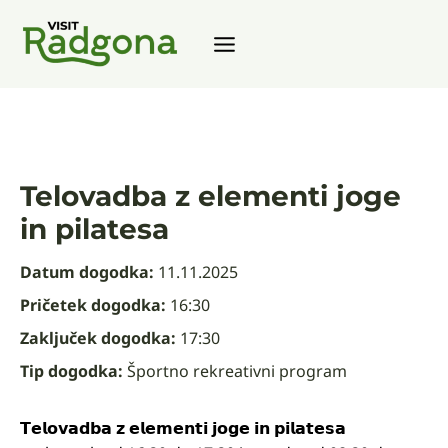
Zum
Inhalt
springen
Telovadba z elementi joge
in pilatesa
Datum dogodka:
11.11.2025
Pričetek dogodka:
16:30
Zaključek dogodka:
17:30
Tip dogodka:
Športno rekreativni program
𝗧𝗲𝗹𝗼𝘃𝗮𝗱𝗯𝗮 𝘇 𝗲𝗹𝗲𝗺𝗲𝗻𝘁𝗶 𝗷𝗼𝗴𝗲 𝗶𝗻 𝗽𝗶𝗹𝗮𝘁𝗲𝘀𝗮