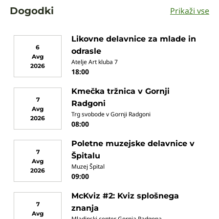
Dogodki
Prikaži vse
Likovne delavnice za mlade in
6
odrasle
Avg
Atelje Art kluba 7
2026
18:00
Kmečka tržnica v Gornji
7
Radgoni
Avg
Trg svobode v Gornji Radgoni
2026
08:00
Poletne muzejske delavnice v
7
Špitalu
Avg
Muzej Špital
2026
09:00
McKviz #2: Kviz splošnega
7
znanja
Avg
Mladinski center Gornja Radgona