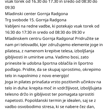
vsak torek od 16.30 do 17.30 in sredo od 08:30 do
09:30
Mladinski center Gornja Radgona
Trg svobode 15. Gornja Radgona
Vabljeni na redne vadbe, ki potekajo vsak torek od
16:30 do 17:30 in sredo od 08:30 do 09:30 v
Mladinskem centru Gornja Radgona! Pridružite se
nam pri telovadbi, kjer združujemo elemente joge in
pilatesa, z namenom krepitve telesa, izboljšanja
gibljivosti in umiritve uma. Vadimo bosi, zato
prinesite le udobna športna oblačila in športno
podlago. Pridite, da se skupaj sprostimo, okrepimo
telo in napolnimo z novo energijo!
Joga in pilates prinašata vrsto pozitivnih učinkov na
telo in duha: krepita moč in vzdržljivost, izboljšujeta
telesno držo in gibljivost ter pomagata sprostiti
napetosti. Popoldanski termin je idealen, saj se z
vadbo osvobodimo stresa, ki se nabere čez dan,