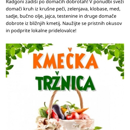
Radgoni zadiši po domačih dobrotah! V ponudbi sveži
domači kruh iz krušne peči, zelenjava, klobase, med,
sadje, bučno olje, jajca, testenine in druge domače
dobrote iz bližnjih kmetij. Naužijte se pristnih okusov
in podprite lokalne pridelovalce!