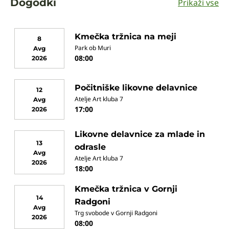
Dogodki
Prikaži vse
Kmečka tržnica na meji
8
Park ob Muri
Avg
08:00
2026
Počitniške likovne delavnice
12
Atelje Art kluba 7
Avg
17:00
2026
Likovne delavnice za mlade in
13
odrasle
Avg
Atelje Art kluba 7
2026
18:00
Kmečka tržnica v Gornji
14
Radgoni
Avg
Trg svobode v Gornji Radgoni
2026
08:00