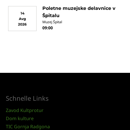
Poletne muzejske delavnice v
14
Špitalu
Avg
Muzej Špital
2026
09:00
Schnelle Links
Zavod Kultprotur
Dom kulture
TIC Gornja Radgona