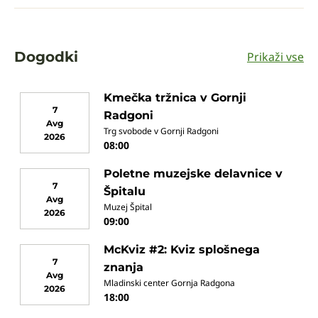
Dogodki
Prikaži vse
Kmečka tržnica v Gornji
7
Radgoni
Avg
Trg svobode v Gornji Radgoni
2026
08:00
Poletne muzejske delavnice v
7
Špitalu
Avg
Muzej Špital
2026
09:00
McKviz #2: Kviz splošnega
7
znanja
Avg
Mladinski center Gornja Radgona
2026
18:00