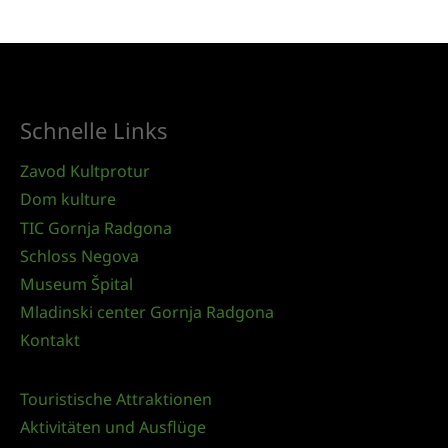
Schnelle Links
Zavod Kultprotur
Dom kulture
TIC Gornja Radgona
Schloss Negova
Museum Špital
Mladinski center Gornja Radgona
Kontakt
Touristische Attraktionen
Aktivitäten und Ausflüge