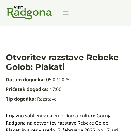
Zum
Inhalt
springen
Otvoritev razstave Rebeke
Golob: Plakati
Datum dogodka:
05.02.2025
Pričetek dogodka:
17:00
Tip dogodka:
Razstave
Prijazno vabljeni v galerijo Doma kulture Gornja
Radgona na odtvoritev razstave Rebeke Golob,
Plakati in sicer v sredo, 5. februarja 2025, ob 17. uri.