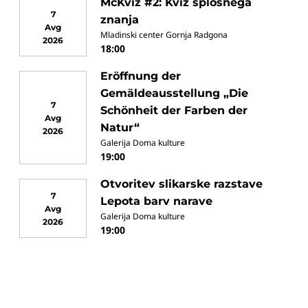
McKviz #2: Kviz splošnega
7
znanja
Avg
Mladinski center Gornja Radgona
2026
18:00
Eröffnung der
Gemäldeausstellung „Die
7
Schönheit der Farben der
Avg
Natur“
2026
Galerija Doma kulture
19:00
Otvoritev slikarske razstave
7
Lepota barv narave
Avg
Galerija Doma kulture
2026
19:00