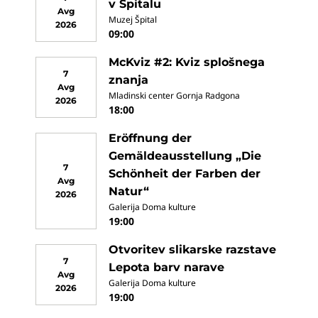
v Špitalu
Avg
Muzej Špital
2026
09:00
McKviz #2: Kviz splošnega
7
znanja
Avg
Mladinski center Gornja Radgona
2026
18:00
Eröffnung der
Gemäldeausstellung „Die
7
Schönheit der Farben der
Avg
Natur“
2026
Galerija Doma kulture
19:00
Otvoritev slikarske razstave
7
Lepota barv narave
Avg
Galerija Doma kulture
2026
19:00