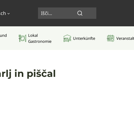
sch
 und
Lokal
Unterkünfte
Veransta
Gastronomie
lj in piščal