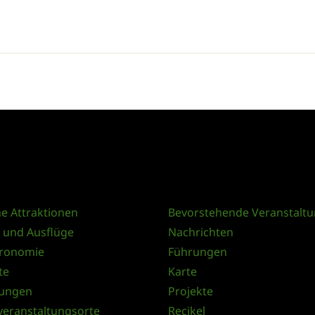
he Attraktionen
Bevorstehende Veranstalt
n und Ausflüge
Nachrichten
tronomie
Führungen
te
Karte
tungen
Projekte
 veranstaltungsorte
Recikel