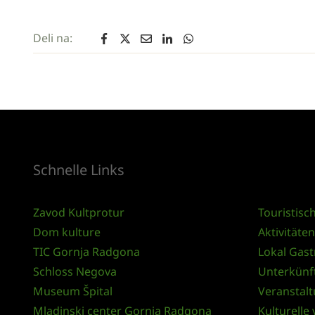
Deli na:
Schnelle Links
Zavod Kultprotur
Touristisc
Dom kulture
Aktivitäte
TIC Gornja Radgona
Lokal Gas
Schloss Negova
Unterkünf
Museum Špital
Veranstal
Mladinski center Gornja Radgona
Kulturelle