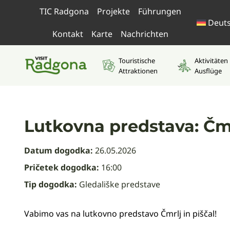
Zum
TIC Radgona
Projekte
Führungen
Inhalt
Deut
springen
Kontakt
Karte
Nachrichten
Touristische
Aktivitäten
Attraktionen
Ausflüge
Lutkovna predstava: Čmr
Datum dogodka:
26.05.2026
Pričetek dogodka:
16:00
Tip dogodka:
Gledališke predstave
Vabimo vas na lutkovno predstavo Čmrlj in piščal!