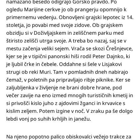
namazano besedo odigrajo Gorsko pravdo. Po
ogledu Marijine cerkve jo ob prangerju opomnijo k
primernemu vedenju. Obnovljeni grajski lepotec iz 14.
stoletja, jo povabi med svoje zidove. Ob grajskem
obzidju si v Doživljajskem in zeliščnem parku med
štiristo zelišči utrga svoje. A treba bo nazaj, saj se v
mestu začenja veliki sejem. Vrača se skozi Črešnjevce,
kjer se je v tipični panonski hiši rodil Peter Dajnko, ki
je ljubil črke in čebele. Oddahne si šele v Lisjakovi
strugi ob reki Muri. Tam v pomladnih dneh nabirajo
čemaž, v poletnih pa pripravljajo ribje piknike. Ker se
zaljubljenka v življenje ne brani dobre hrane, pod
večer zavije na eno izmed mnogih turističnih kmetij in
si privošči kislo juho z ajdovimi žganci in krvavice s
kislim zeljem. Potem izgine v noč. V zraku pa še dolgo
lebdi vonj po suhih krhljih in janežu.
Na njeno popotno palico obiskovalci vežejo trakce za