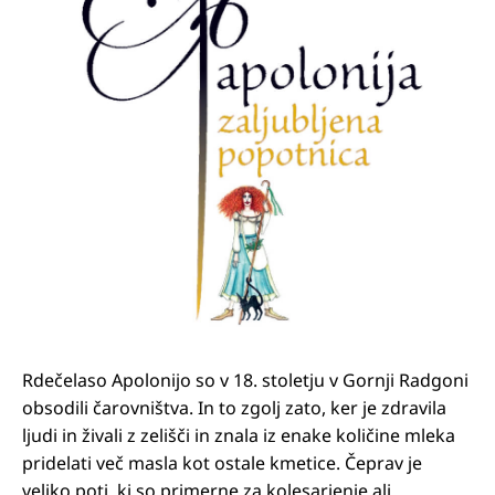
Rdečelaso Apolonijo so v 18. stoletju v Gornji Radgoni
obsodili čarovništva. In to zgolj zato, ker je zdravila
ljudi in živali z zelišči in znala iz enake količine mleka
pridelati več masla kot ostale kmetice. Čeprav je
veliko poti, ki so primerne za kolesarjenje ali