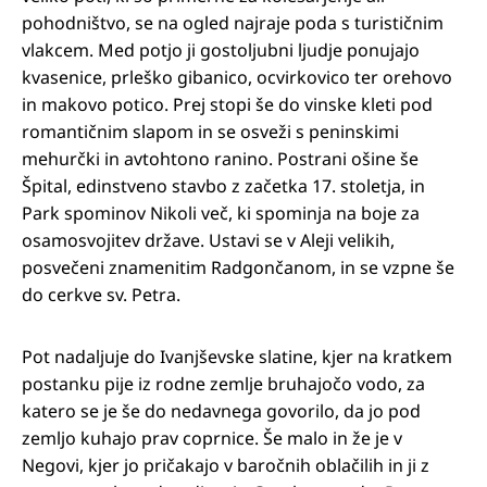
pohodništvo, se na ogled najraje poda s turističnim
vlakcem. Med potjo ji gostoljubni ljudje ponujajo
kvasenice, prleško gibanico, ocvirkovico ter orehovo
in makovo potico. Prej stopi še do vinske kleti pod
romantičnim slapom in se osveži s peninskimi
mehurčki in avtohtono ranino. Postrani ošine še
Špital, edinstveno stavbo z začetka 17. stoletja, in
Park spominov Nikoli več, ki spominja na boje za
osamosvojitev države. Ustavi se v Aleji velikih,
posvečeni znamenitim Radgončanom, in se vzpne še
do cerkve sv. Petra.
Pot nadaljuje do Ivanjševske slatine, kjer na kratkem
postanku pije iz rodne zemlje bruhajočo vodo, za
katero se je še do nedavnega govorilo, da jo pod
zemljo kuhajo prav coprnice. Še malo in že je v
Negovi, kjer jo pričakajo v baročnih oblačilih in ji z