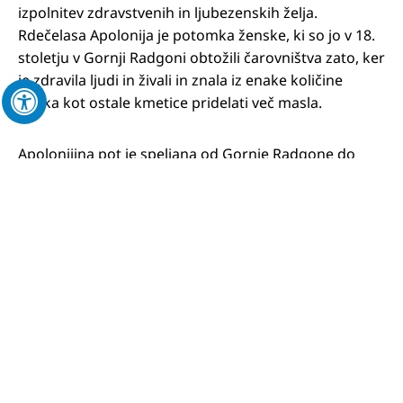
izpolnitev zdravstvenih in ljubezenskih želja.
Rdečelasa Apolonija je potomka ženske, ki so jo v 18.
stoletju v Gornji Radgoni obtožili čarovništva zato, ker
je zdravila ljudi in živali in znala iz enake količine
mleka kot ostale kmetice pridelati več masla.
Apolonijina pot je speljana od Gornje Radgone do
Zeliščnega parka Negova, mimo vseh lokalnih
turističnih znamenitosti. Pot si lahko sestavite sami,
saj je narejena v obliki puzzlov.
Prenesite si zloženko Apolonijina pot