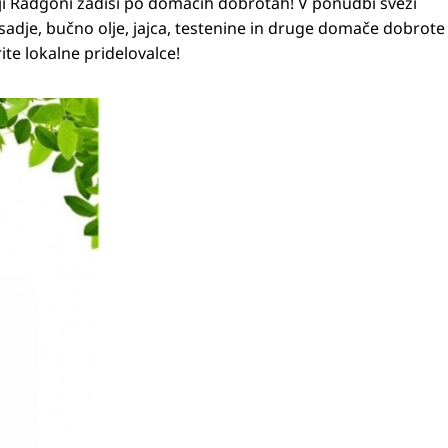
ji Radgoni zadiši po domačih dobrotah! V ponudbi sveži
sadje, bučno olje, jajca, testenine in druge domače dobrote
rite lokalne pridelovalce!