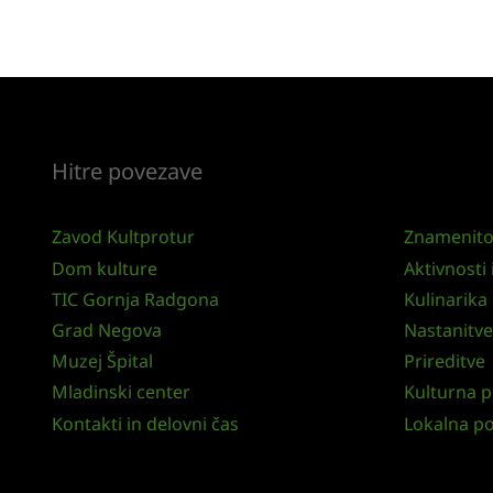
Hitre povezave
Zavod Kultprotur
Znamenito
Dom kulture
Aktivnosti i
TIC Gornja Radgona
Kulinarika
Grad Negova
Nastanitve
Muzej Špital
Prireditve
Mladinski center
Kulturna p
Kontakti in delovni čas
Lokalna p