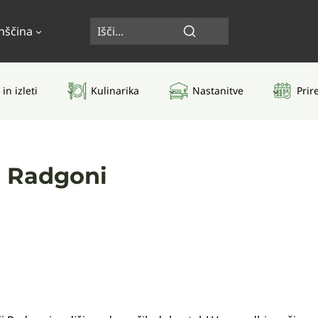
nščina
 in izleti
Kulinarika
Nastanitve
Prir
i Radgoni