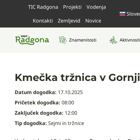
Skip
TIC Radgona
Projekti
Vodenja
to
Slove
content
Kontakti
Zemljevid
Novice
Znamenitosti
Aktivnosti
Kmečka tržnica v Gornj
Datum dogodka:
17.10.2025
Pričetek dogodka:
08:00
Zaključek dogodka:
12:00
Tip dogodka:
Sejmi in tržnice