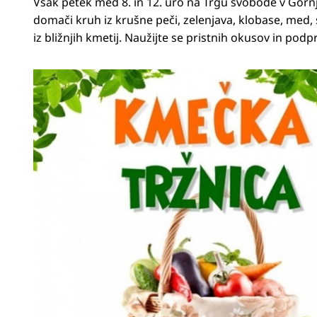
Vsak petek med 8. in 12. uro na Trgu svobode v Gorn
domači kruh iz krušne peči, zelenjava, klobase, med, 
iz bližnjih kmetij. Naužijte se pristnih okusov in podp