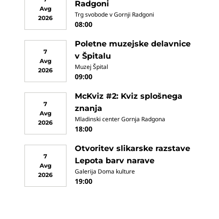
Radgoni
Avg
Trg svobode v Gornji Radgoni
2026
08:00
Poletne muzejske delavnice
7
v Špitalu
Avg
Muzej Špital
2026
09:00
McKviz #2: Kviz splošnega
7
znanja
Avg
Mladinski center Gornja Radgona
2026
18:00
Otvoritev slikarske razstave
7
Lepota barv narave
Avg
Galerija Doma kulture
2026
19:00