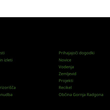
sti
Prihajajoči dogodki
n izleti
Novice
Vodenja
Zemljevid
Projekti
rizorišča
Recikel
onudba
Občina Gornja Radgona