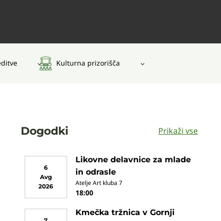
editve
Kulturna prizorišča
Dogodki
Prikaži vse
Likovne delavnice za mlade
6
in odrasle
Avg
Atelje Art kluba 7
2026
18:00
Kmečka tržnica v Gornji
7