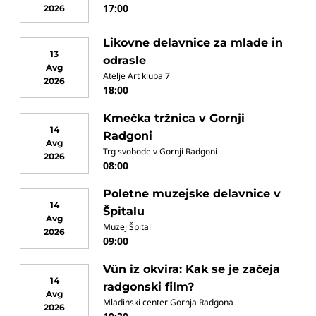
17:00
2026
Likovne delavnice za mlade in
13
odrasle
Avg
Atelje Art kluba 7
2026
18:00
Kmečka tržnica v Gornji
14
Radgoni
Avg
Trg svobode v Gornji Radgoni
2026
08:00
Poletne muzejske delavnice v
14
Špitalu
Avg
Muzej Špital
2026
09:00
Vün iz okvira: Kak se je začeja
14
radgonski film?
Avg
Mladinski center Gornja Radgona
2026