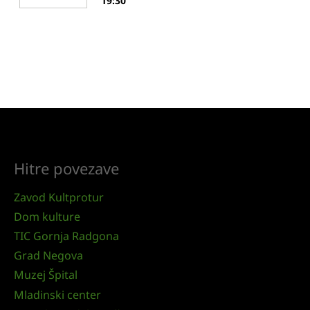
19:30
Hitre povezave
Zavod Kultprotur
Dom kulture
TIC Gornja Radgona
Grad Negova
Muzej Špital
Mladinski center