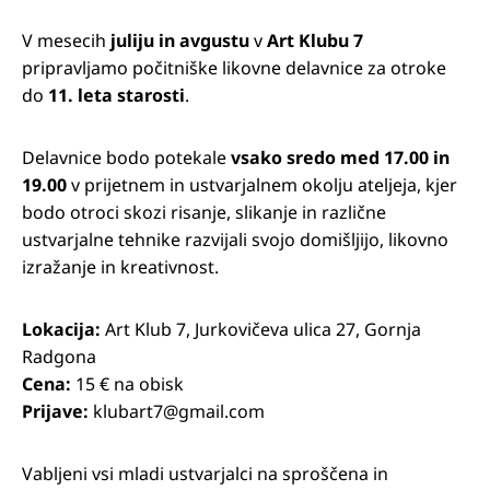
V mesecih
juliju in avgustu
v
Art Klubu 7
pripravljamo počitniške likovne delavnice za otroke
do
11. leta starosti
.
Delavnice bodo potekale
vsako sredo med 17.00 in
19.00
v prijetnem in ustvarjalnem okolju ateljeja, kjer
bodo otroci skozi risanje, slikanje in različne
ustvarjalne tehnike razvijali svojo domišljijo, likovno
izražanje in kreativnost.
Lokacija:
Art Klub 7, Jurkovičeva ulica 27, Gornja
Radgona
Cena:
15 € na obisk
Prijave:
klubart7@gmail.com
Vabljeni vsi mladi ustvarjalci na sproščena in