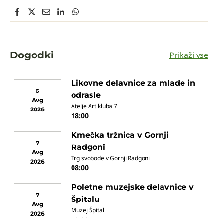
Dogodki
Prikaži vse
Likovne delavnice za mlade in
6
odrasle
Avg
Atelje Art kluba 7
2026
18:00
Kmečka tržnica v Gornji
7
Radgoni
Avg
Trg svobode v Gornji Radgoni
2026
08:00
Poletne muzejske delavnice v
7
Špitalu
Avg
Muzej Špital
2026