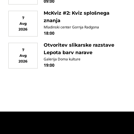
09:00
McKviz #2: Kviz splošnega
7
znanja
Avg
Mladinski center Gornja Radgona
2026
18:00
Otvoritev slikarske razstave
7
Lepota barv narave
Avg
Galerija Doma kulture
2026
19:00