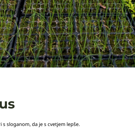
bus
i s sloganom, da je s cvetjem lepše.