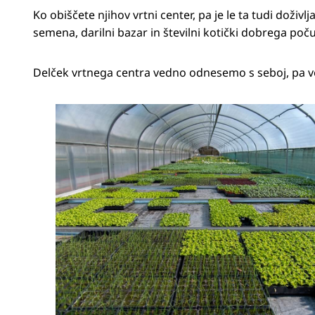
Ko obiščete njihov vrtni center, pa je le ta tudi doživl
semena, darilni bazar in številni kotički dobrega poču
Delček vrtnega centra vedno odnesemo s seboj, pa vend