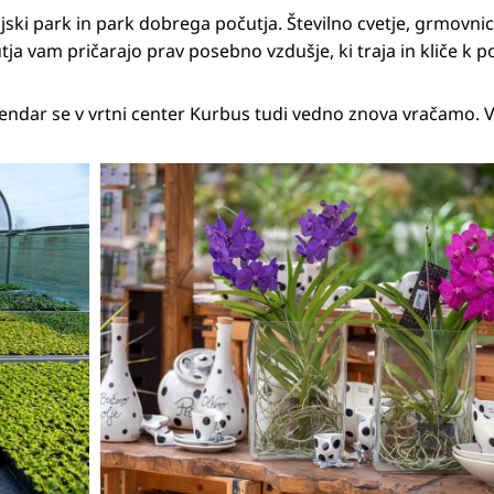
jajski park in park dobrega počutja. Številno cvetje, grmovnic
tja vam pričarajo prav posebno vzdušje, ki traja in kliče k 
ar se v vrtni center Kurbus tudi vedno znova vračamo. Vablj