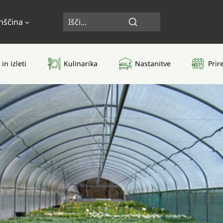
nščina
 in izleti
Kulinarika
Nastanitve
Prir