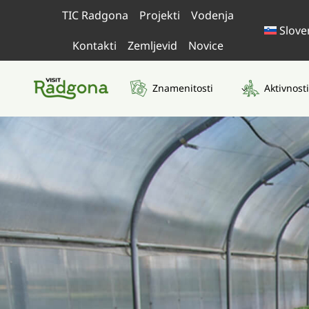
Skip
TIC Radgona
Projekti
Vodenja
to
Slove
content
Kontakti
Zemljevid
Novice
Znamenitosti
Aktivnosti