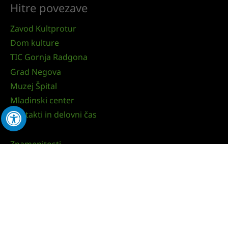
Hitre povezave
Zavod Kultprotur
Dom kulture
TIC Gornja Radgona
Grad Negova
Muzej Špital
Mladinski center
Kontakti in delovni čas
Znamenitosti
Aktivnosti in izleti
Kulinarika
Nastanitve
Prireditve
Kulturna prizorišča