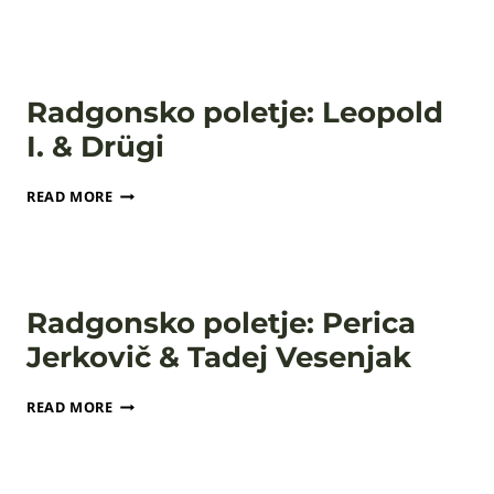
POLETJE:
TAKE
NINE
ORCHESTRA
+
Radgonsko poletje: Leopold
BANDANA
I. & Drügi
RADGONSKO
READ MORE
POLETJE:
LEOPOLD
I.
&
DRÜGI
Radgonsko poletje: Perica
Jerkovič & Tadej Vesenjak
RADGONSKO
READ MORE
POLETJE:
PERICA
JERKOVIČ
&