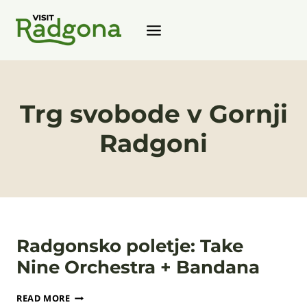
Skip
to
content
Trg svobode v Gornji
Radgoni
Radgonsko poletje: Take
Nine Orchestra + Bandana
RADGONSKO
READ MORE