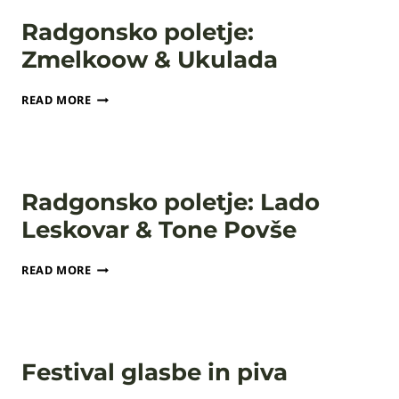
TADEJ
Radgonsko poletje:
VESENJAK
Zmelkoow & Ukulada
RADGONSKO
READ MORE
POLETJE:
ZMELKOOW
&
UKULADA
Radgonsko poletje: Lado
Leskovar & Tone Povše
RADGONSKO
READ MORE
POLETJE:
LADO
LESKOVAR
&
TONE
Festival glasbe in piva
POVŠE