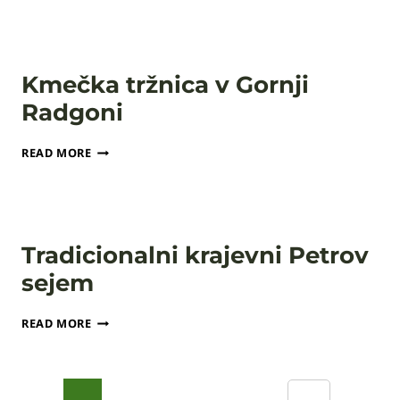
2026:
VLADO
KRESLIN
IN
Kmečka tržnica v Gornji
MALI
BOGOVI
Radgoni
KMEČKA
READ MORE
TRŽNICA
V
GORNJI
RADGONI
Tradicionalni krajevni Petrov
sejem
TRADICIONALNI
READ MORE
KRAJEVNI
PETROV
SEJEM
Page