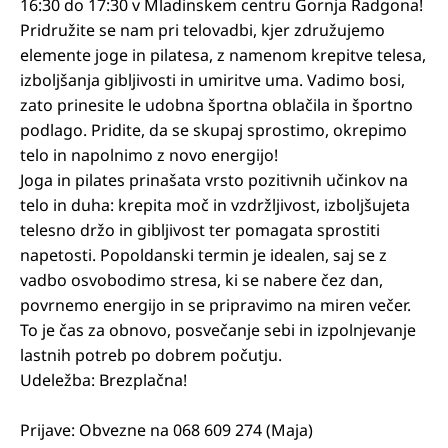
16:30 do 17:30 v Mladinskem centru Gornja Radgona!
Pridružite se nam pri telovadbi, kjer združujemo
elemente joge in pilatesa, z namenom krepitve telesa,
izboljšanja gibljivosti in umiritve uma. Vadimo bosi,
zato prinesite le udobna športna oblačila in športno
podlago. Pridite, da se skupaj sprostimo, okrepimo
telo in napolnimo z novo energijo!
Joga in pilates prinašata vrsto pozitivnih učinkov na
telo in duha: krepita moč in vzdržljivost, izboljšujeta
telesno držo in gibljivost ter pomagata sprostiti
napetosti. Popoldanski termin je idealen, saj se z
vadbo osvobodimo stresa, ki se nabere čez dan,
povrnemo energijo in se pripravimo na miren večer.
To je čas za obnovo, posvečanje sebi in izpolnjevanje
lastnih potreb po dobrem počutju.
Udeležba: Brezplačna!
Prijave: Obvezne na 068 609 274 (Maja)