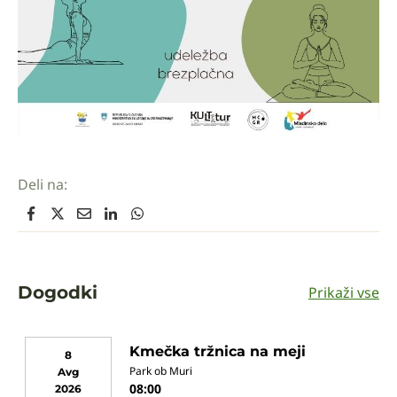
Deli na:
Dogodki
Prikaži vse
Kmečka tržnica na meji
8
Park ob Muri
Avg
08:00
2026