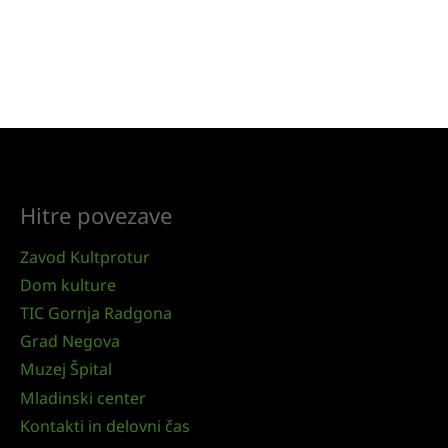
Hitre povezave
Zavod Kultprotur
Dom kulture
TIC Gornja Radgona
Grad Negova
Muzej Špital
Mladinski center
Kontakti in delovni čas