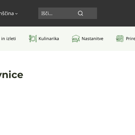
nščina
 in izleti
Kulinarika
Nastanitve
Prir
vnice