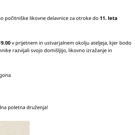
o počitniške likovne delavnice za otroke do
11. leta
19.00
v prijetnem in ustvarjalnem okolju ateljeja, kjer bodo
hnike razvijali svojo domišljijo, likovno izražanje in
dgona
alna poletna druženja!