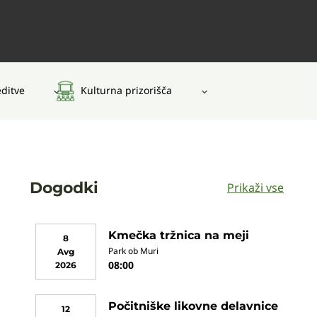
editve
Kulturna prizorišča
Dogodki
Prikaži vse
Kmečka tržnica na meji
8
Park ob Muri
Avg
08:00
2026
Počitniške likovne delavnice
12