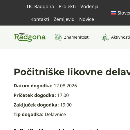
Skip
TIC Radgona
Projekti
Vodenja
to
Slove
content
Kontakti
Zemljevid
Novice
Znamenitosti
Aktivnosti
Počitniške likovne dela
Datum dogodka:
12.08.2026
Pričetek dogodka:
17:00
Zaključek dogodka:
19:00
Tip dogodka:
Delavnice