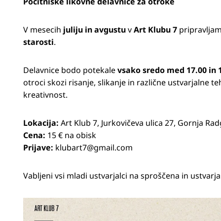
Počitniške likovne delavnice za otroke
V mesecih
juliju in avgustu
v
Art Klubu 7
pripravljam
starosti
.
Delavnice bodo potekale
vsako sredo med 17.00 in 
otroci skozi risanje, slikanje in različne ustvarjalne te
kreativnost.
Lokacija:
Art Klub 7, Jurkovičeva ulica 27, Gornja Ra
Cena:
15 € na obisk
Prijave:
klubart7@gmail.com
Vabljeni vsi mladi ustvarjalci na sproščena in ustvarj