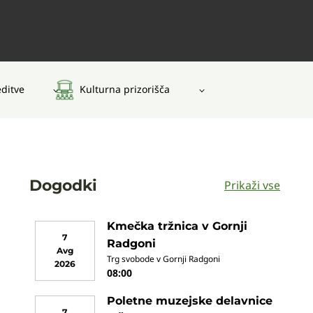
editve
Kulturna prizorišča
Dogodki
Prikaži vse
Kmečka tržnica v Gornji
7
Radgoni
Avg
Trg svobode v Gornji Radgoni
2026
08:00
Poletne muzejske delavnice
7