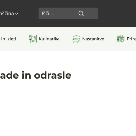
nščina
 in izleti
Kulinarika
Nastanitve
Prir
ade in odrasle