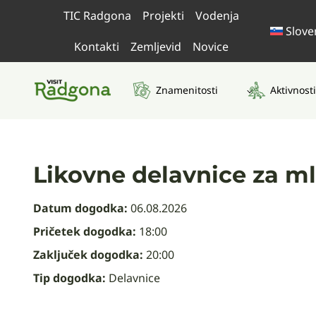
Skip
TIC Radgona
Projekti
Vodenja
to
Slove
content
Kontakti
Zemljevid
Novice
Znamenitosti
Aktivnosti
Likovne delavnice za ml
Datum dogodka:
06.08.2026
Pričetek dogodka:
18:00
Zaključek dogodka:
20:00
Tip dogodka:
Delavnice