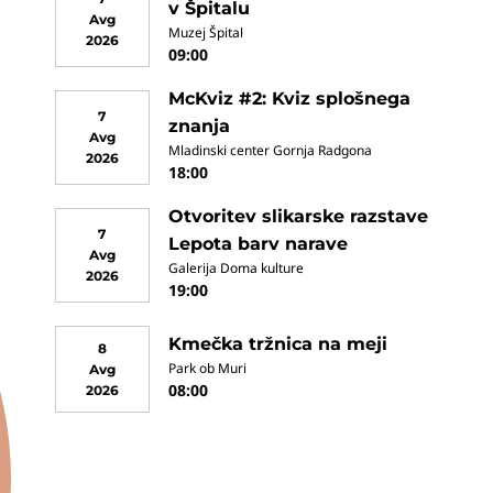
v Špitalu
Avg
Muzej Špital
2026
09:00
McKviz #2: Kviz splošnega
7
znanja
Avg
Mladinski center Gornja Radgona
2026
18:00
Otvoritev slikarske razstave
7
Lepota barv narave
Avg
Galerija Doma kulture
2026
19:00
Kmečka tržnica na meji
8
Park ob Muri
Avg
08:00
2026