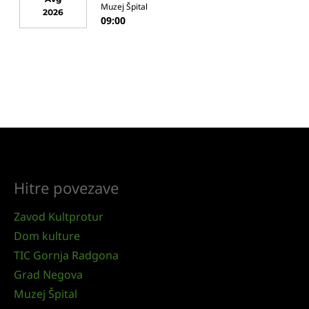
Muzej Špital
2026
09:00
Hitre povezave
Zavod Kultprotur
Dom kulture
TIC Gornja Radgona
Grad Negova
Muzej Špital