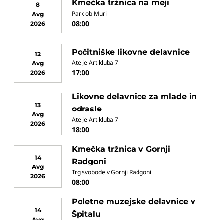
Kmečka tržnica na meji
8
Park ob Muri
Avg
08:00
2026
Počitniške likovne delavnice
12
Atelje Art kluba 7
Avg
17:00
2026
Likovne delavnice za mlade in
13
odrasle
Avg
Atelje Art kluba 7
2026
18:00
Kmečka tržnica v Gornji
14
Radgoni
Avg
Trg svobode v Gornji Radgoni
2026
08:00
Poletne muzejske delavnice v
14
Špitalu
Avg