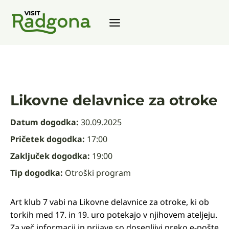
Skip
to
content
Likovne delavnice za otroke
Datum dogodka:
30.09.2025
Pričetek dogodka:
17:00
Zaključek dogodka:
19:00
Tip dogodka:
Otroški program
Art klub 7 vabi na Likovne delavnice za otroke, ki ob
torkih med 17. in 19. uro potekajo v njihovem ateljeju.
Za več informacij in prijave so dosegljivi preko e-pošte