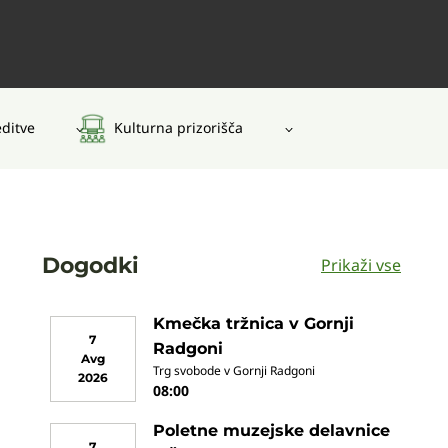
editve
Kulturna prizorišča
Dogodki
Prikaži vse
Kmečka tržnica v Gornji
7
Radgoni
Avg
Trg svobode v Gornji Radgoni
2026
08:00
Poletne muzejske delavnice
7