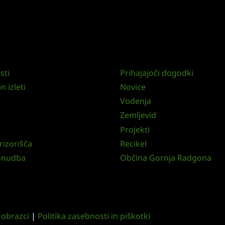
sti
Prihajajoči dogodki
n izleti
Novice
Vodenja
Zemljevid
Projekti
rizorišča
Recikel
onudba
Občina Gornja Radgona
n obrazci
|
Politika zasebnosti in piškotki