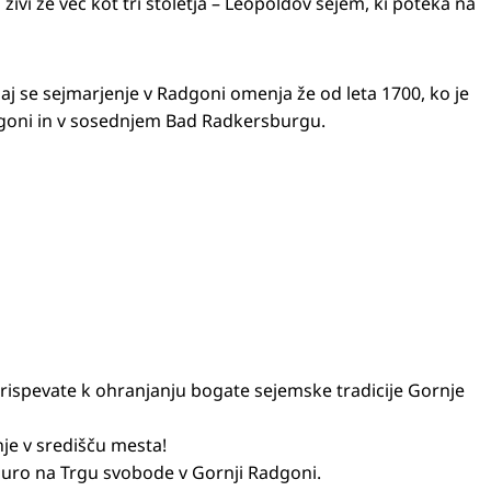
živi že več kot tri stoletja – Leopoldov sejem, ki poteka na
 saj se sejmarjenje v Radgoni omenja že od leta 1700, ko je
dgoni in v sosednjem Bad Radkersburgu.
rispevate k ohranjanju bogate sejemske tradicije Gornje
nje v središču mesta!
 uro na Trgu svobode v Gornji Radgoni.