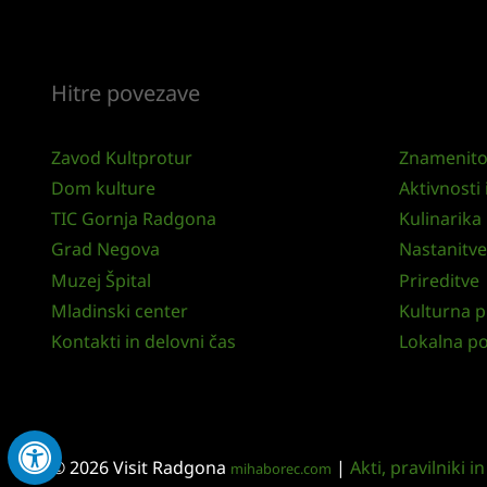
Hitre povezave
Zavod Kultprotur
Znamenito
Dom kulture
Aktivnosti i
TIC Gornja Radgona
Kulinarika
Grad Negova
Nastanitve
Muzej Špital
Prireditve
Mladinski center
Kulturna p
Kontakti in delovni čas
Lokalna p
© 2026 Visit Radgona
|
Akti, pravilniki i
mihaborec.com