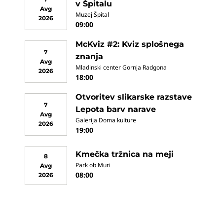
v Špitalu
Avg
Muzej Špital
2026
09:00
McKviz #2: Kviz splošnega
7
znanja
Avg
Mladinski center Gornja Radgona
2026
18:00
Otvoritev slikarske razstave
7
Lepota barv narave
Avg
Galerija Doma kulture
2026
19:00
Kmečka tržnica na meji
8
Park ob Muri
Avg
08:00
2026