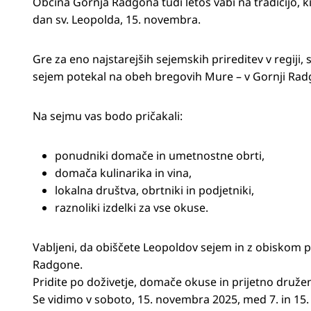
Občina Gornja Radgona tudi letos vabi na tradicijo, ki 
dan sv. Leopolda, 15. novembra.
Gre za eno najstarejših sejemskih prireditev v regiji,
sejem potekal na obeh bregovih Mure – v Gornji Ra
Na sejmu vas bodo pričakali:
ponudniki domače in umetnostne obrti,
domača kulinarika in vina,
lokalna društva, obrtniki in podjetniki,
raznoliki izdelki za vse okuse.
Vabljeni, da obiščete Leopoldov sejem in z obiskom p
Radgone.
Pridite po doživetje, domače okuse in prijetno druže
Se vidimo v soboto, 15. novembra 2025, med 7. in 15.