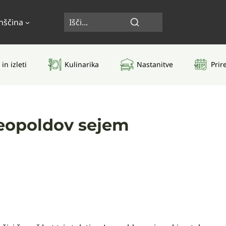
nščina
 in izleti
Kulinarika
Nastanitve
Prir
Leopoldov sejem