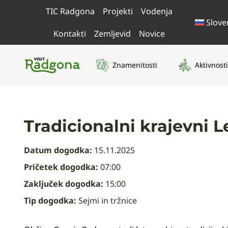
Skip
TIC Radgona
Projekti
Vodenja
to
Slove
content
Kontakti
Zemljevid
Novice
Znamenitosti
Aktivnosti
Tradicionalni krajevni 
Datum dogodka:
15.11.2025
Pričetek dogodka:
07:00
Zaključek dogodka:
15:00
Tip dogodka:
Sejmi in tržnice