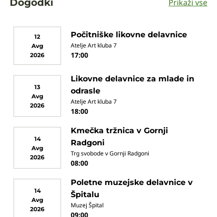
Dogodki
Prikaži vse
Počitniške likovne delavnice
12
Atelje Art kluba 7
Avg
17:00
2026
Likovne delavnice za mlade in
13
odrasle
Avg
Atelje Art kluba 7
2026
18:00
Kmečka tržnica v Gornji
14
Radgoni
Avg
Trg svobode v Gornji Radgoni
2026
08:00
Poletne muzejske delavnice v
14
Špitalu
Avg
Muzej Špital
2026
09:00