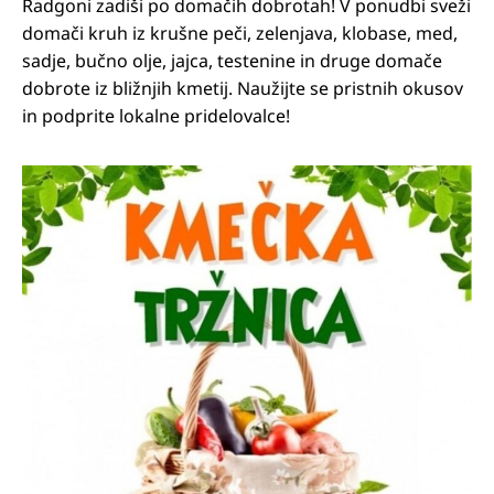
Radgoni zadiši po domačih dobrotah! V ponudbi sveži
domači kruh iz krušne peči, zelenjava, klobase, med,
sadje, bučno olje, jajca, testenine in druge domače
dobrote iz bližnjih kmetij. Naužijte se pristnih okusov
in podprite lokalne pridelovalce!