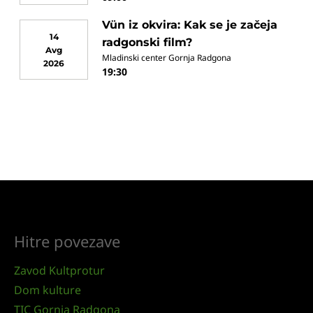
Vün iz okvira: Kak se je začeja
14
radgonski film?
Avg
Mladinski center Gornja Radgona
2026
19:30
Hitre povezave
Zavod Kultprotur
Dom kulture
TIC Gornja Radgona