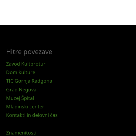
Hitre povezave
Zavod Kultprotur
Dom kulture
TIC Gornja Radgona
Grad Negova
Muzej Špital
Mladinski center
Kontakti in delovni čas
Znamenitosti