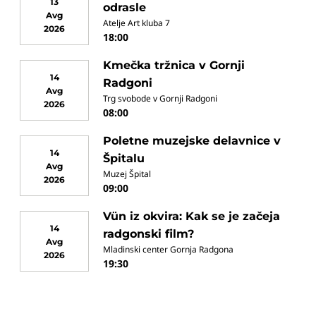
13
odrasle
Avg
Atelje Art kluba 7
2026
18:00
Kmečka tržnica v Gornji
14
Radgoni
Avg
Trg svobode v Gornji Radgoni
2026
08:00
Poletne muzejske delavnice v
14
Špitalu
Avg
Muzej Špital
2026
09:00
Vün iz okvira: Kak se je začeja
14
radgonski film?
Avg
Mladinski center Gornja Radgona
2026
19:30